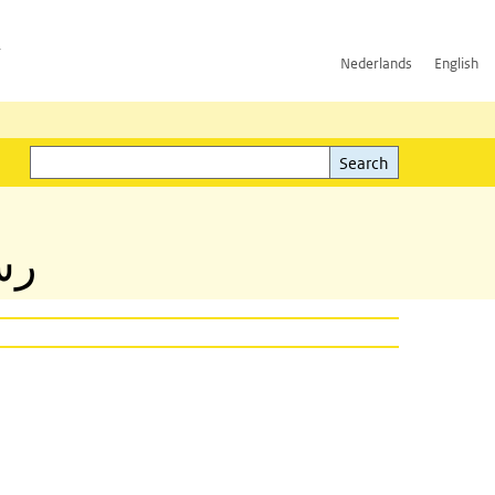
h
Nederlands
English
Search
l)
Search
رس