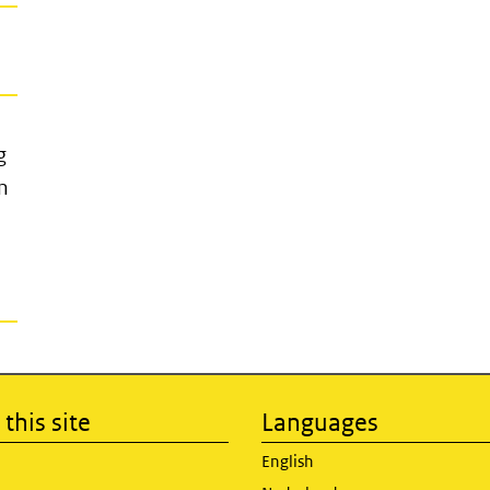
g
n
this site
Languages
English