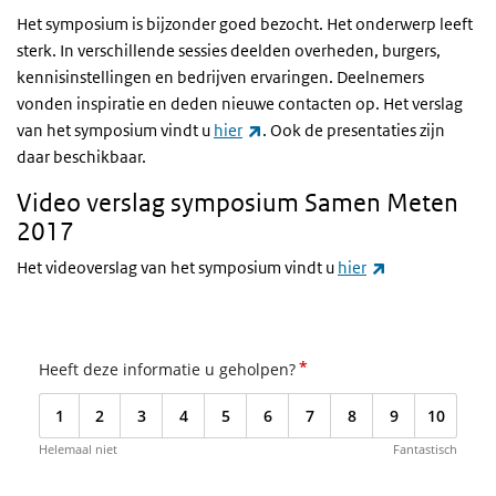
Het symposium is bijzonder goed bezocht. Het onderwerp leeft
sterk. In verschillende sessies deelden overheden, burgers,
kennisinstellingen en bedrijven ervaringen. Deelnemers
vonden inspiratie en deden nieuwe contacten op. Het verslag
(externe link)
van het symposium vindt u
hier
. Ook de presentaties zijn
daar beschikbaar.
Video verslag symposium Samen Meten
2017
(externe link)
Het videoverslag van het symposium vindt u
hier
*
Heeft deze informatie u geholpen?
1
2
3
4
5
6
7
8
9
10
Helemaal niet
Fantastisch