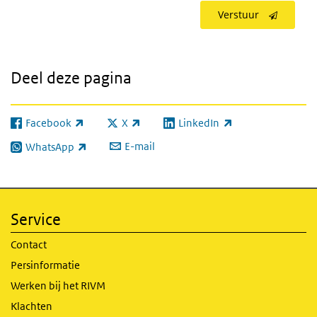
Verstuur
Deel deze pagina
Facebook
X
LinkedIn
(externe link)
(externe link)
(externe link)
E-mail
WhatsApp
(externe link)
Service
Contact
Persinformatie
Werken bij het RIVM
Klachten