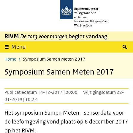
Overslaan en naar de inhoud gaan
Direct naar de hoofdnavigatie
Rijksinstituut voor
Volksgezondheid
en Milieu
Ministerie van Volksgezondheid,
Welzijn en Sport
RIVM
De zorg voor morgen
begint vandaag
Z
Menu
Home
Symposium Samen Meten 2017
Symposium Samen Meten 2017
Publicatiedatum 14-12-2017 | 00:00
Wijzigingsdatum 28-
01-2019 | 10:22
Het symposium Samen Meten - sensordata voor
de leefomgeving vond plaats op 6 december 2017
op het RIVM.