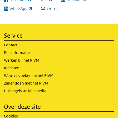
(externe link)
(externe link)
(externe link)
E-mail
WhatsApp
(externe link)
Service
Contact
Persinformatie
Werken bij het RIVM
Klachten
Woo-verzoeken bij het RIVM
Zakendoen met het RIVM
Huisregels sociale media
Over deze site
Cookies