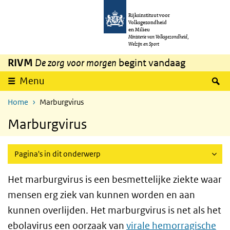
Overslaan en naar de inhoud gaan
Direct naar de hoofdnavigatie
Rijksinstituut voor
Volksgezondheid
en Milieu
Ministerie van Volksgezondheid,
Welzijn en Sport
RIVM
De zorg voor morgen
begint vandaag
Z
Menu
Home
Marburgvirus
Marburgvirus
Pagina's in dit onderwerp
Het marburgvirus is een besmettelijke ziekte waar
mensen erg ziek van kunnen worden en aan
kunnen overlijden. Het marburgvirus is net als het
ebolavirus een oorzaak van
virale hemorragische