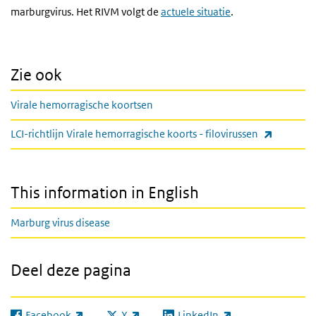
marburgvirus. Het RIVM volgt de
actuele situatie
.
Zie ook
Virale hemorragische koortsen
(externe 
LCI-richtlijn Virale hemorragische koorts - filovirussen
This information in English
Marburg virus disease
Deel deze pagina
Facebook
X
LinkedIn