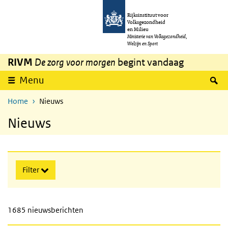
Overslaan en naar de inhoud gaan
Direct naar de hoofdnavigatie
Rijksinstituut voor
Volksgezondheid
en Milieu
Ministerie van Volksgezondheid,
Welzijn en Sport
RIVM
De zorg voor morgen
begint vandaag
uitklappen
Z
Menu
Home
Nieuws
Nieuws
Sla de zoekopties over
Filter
1685 nieuwsberichten