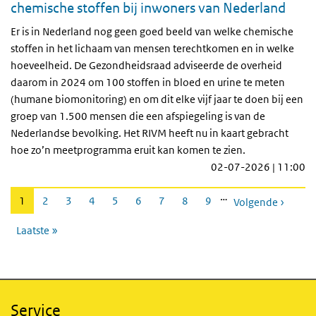
chemische stoffen bij inwoners van Nederland
Er is in Nederland nog geen goed beeld van welke chemische
stoffen in het lichaam van mensen terechtkomen en in welke
hoeveelheid. De Gezondheidsraad adviseerde de overheid
daarom in 2024 om 100 stoffen in bloed en urine te meten
(humane biomonitoring) en om dit elke vijf jaar te doen bij een
groep van 1.500 mensen die een afspiegeling is van de
Nederlandse bevolking. Het RIVM heeft nu in kaart gebracht
hoe zo’n meetprogramma eruit kan komen te zien.
02-07-2026 | 11:00
Paginering
…
Huidige
1
Pagina
2
Pagina
3
Pagina
4
Pagina
5
Pagina
6
Pagina
7
Pagina
8
Pagina
9
Volgende ›
pagina
Laatste »
Service