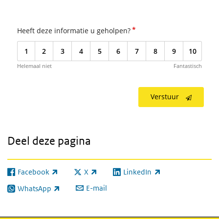
*
Heeft deze informatie u geholpen?
1
2
3
4
5
6
7
8
9
10
Helemaal niet
Fantastisch
Verstuur
Deel deze pagina
Facebook
X
LinkedIn
(externe link)
(externe link)
(externe link)
E-mail
WhatsApp
(externe link)