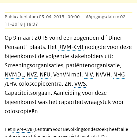
Publicatiedatum 03-04-2015 | 00:00
Wijzigingsdatum 02-
11-2018 | 18:37
Op 9 maart 2015 vond een zogenoemd `Diner
Pensant` plaats. Het
RIVM-CvB
nodigde voor deze
bijeenkomst de volgende stakeholders uit:
Screeningsorganisaties, patiëntenorganisatie,
NVMDL
,
NVZ
,
NFU
, VenVN mdl,
NIV
, NVVH,
NHG
/LHV, coloscopiecentra, ZN,
VWS
,
Capaciteitsorgaan. Aanleiding voor deze
bijeenkomst was het capaciteitsvraagstuk voor
coloscopieën
Het
RIVM-CvB
(Centrum voor Bevolkingsonderzoek) heeft alle
oplossingsrichtingen in een overzicht geplaatst. De