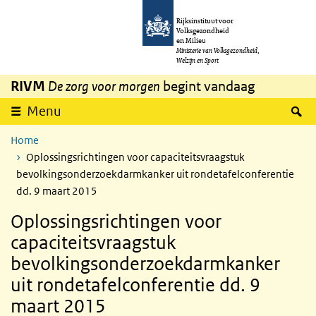
Overslaan en naar de inhoud gaan
Direct naar de hoofdnavigatie
Rijksinstituut voor
Volksgezondheid
en Milieu
Ministerie van Volksgezondheid,
Welzijn en Sport
RIVM
De zorg voor morgen
begint vandaag
Z
Menu
Home
Oplossingsrichtingen voor capaciteitsvraagstuk
bevolkingsonderzoekdarmkanker uit rondetafelconferentie
dd. 9 maart 2015
Oplossingsrichtingen voor
capaciteitsvraagstuk
bevolkingsonderzoekdarmkanker
uit rondetafelconferentie dd. 9
maart 2015