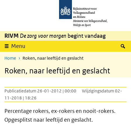
Overslaan en naar de inhoud gaan
Direct naar de hoofdnavigatie
Rijksinstituut voor
Volksgezondheid
en Milieu
Ministerie van Volksgezondheid,
Welzijn en Sport
RIVM
De zorg voor morgen
begint vandaag
Z
Menu
Home
Roken, naar leeftijd en geslacht
Roken, naar leeftijd en geslacht
Publicatiedatum 26-01-2012 | 00:00
Wijzigingsdatum 02-
11-2018 | 18:26
Percentage rokers, ex-rokers en nooit-rokers.
Opgesplitst naar leeftijd en geslacht.