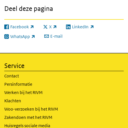
Deel deze pagina
Facebook
X
LinkedIn
(externe link)
(externe link)
(externe link)
E-mail
WhatsApp
(externe link)
Service
Contact
Persinformatie
Werken bij het RIVM
Klachten
Woo-verzoeken bij het RIVM
Zakendoen met het RIVM
Huisregels sociale media