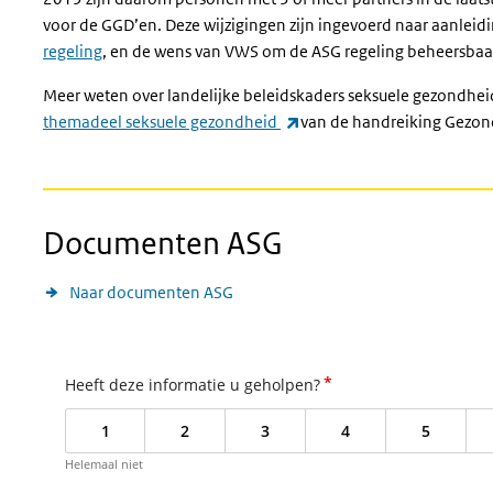
voor de GGD’en. Deze wijzigingen zijn ingevoerd naar aanleid
regeling
, en de wens van VWS om de ASG regeling beheersbaa
Meer weten over landelijke beleidskaders seksuele gezondheid
(externe link)
themadeel seksuele gezondheid
van de handreiking Gezo
Documenten ASG
Naar documenten ASG
*
Heeft deze informatie u geholpen?
1
2
3
4
5
Helemaal niet