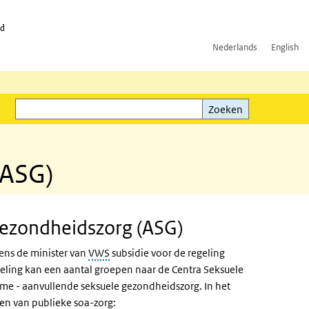
id
Nederlands
English
Zoeken
ink)
Zoeken
(ASG)
Gezondheidszorg (ASG)
mens de minister van
VWS
subsidie voor de regeling
eling kan een aantal groepen naar de Centra Seksuele
eme - aanvullende seksuele gezondheidszorg. In het
pen van publieke
soa
-zorg: