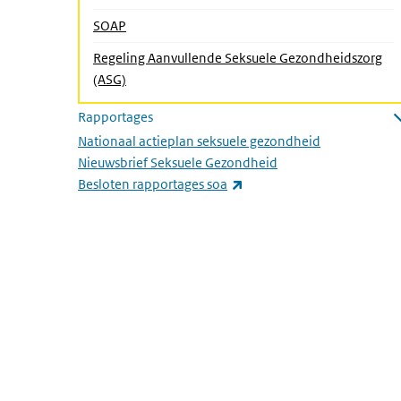
SOAP
Regeling Aanvullende Seksuele Gezondheidszorg
(Actieve pagina)
(ASG)
Rapportages
Submenu openen
Nationaal actieplan seksuele gezondheid
Nieuwsbrief Seksuele Gezondheid
(externe link)
Besloten rapportages soa