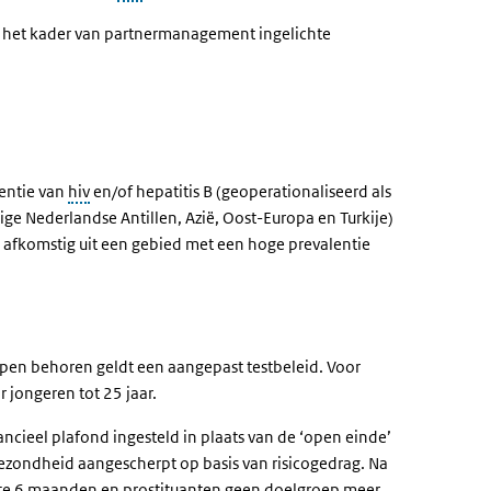
in het kader van partnermanagement ingelichte
entie van
hiv
en/of hepatitis B (geoperationaliseerd als
ige Nederlandse Antillen, Azië, Oost-Europa en Turkije)
 afkomstig uit een gebied met een hoge prevalentie
epen behoren geldt een aangepast testbeleid. Voor
r jongeren tot 25 jaar.
ancieel plafond ingesteld in plaats van de ‘open einde’
Gezondheid aangescherpt op basis van risicogedrag. Na
tste 6 maanden en prostituanten geen doelgroep meer