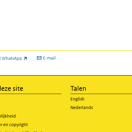
E-mail
WhatsApp
xterne link)
eze site
Talen
English
Nederlands
lijkheid
r en copyright