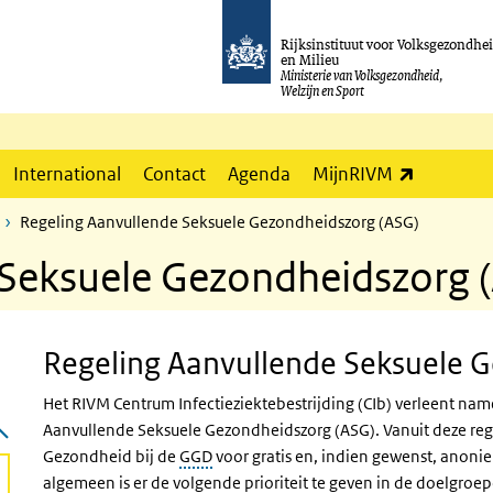
Rijksinstituut voor Volksgezondhe
en Milieu
Ministerie van Volksgezondheid,
Welzijn en Sport
(externe l
International
Contact
Agenda
MijnRIVM
Regeling Aanvullende Seksuele Gezondheidszorg (ASG)
 Seksuele Gezondheidszorg 
Regeling Aanvullende Seksuele 
Het RIVM Centrum Infectieziektebestrijding (CIb) verleent na
Aanvullende Seksuele Gezondheidszorg (ASG). Vanuit deze reg
Gezondheid bij de
GGD
voor gratis en, indien gewenst, anoni
algemeen is er de volgende prioriteit te geven in de doelgroe