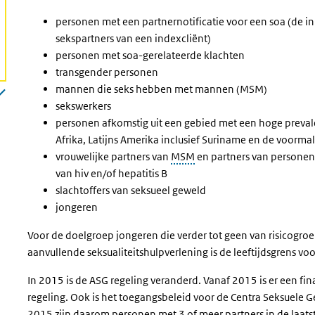
personen met een partnernotificatie voor een soa (de 
sekspartners van een indexcliënt)
personen met soa-gerelateerde klachten
transgender personen
mannen die seks hebben met mannen (MSM)
sekswerkers
personen afkomstig uit een gebied met een hoge preval
Afrika, Latijns Amerika inclusief Suriname en de voormal
vrouwelijke partners van
MSM
en partners van personen
van hiv en/of hepatitis B
slachtoffers van seksueel geweld
jongeren
Voor de doelgroep jongeren die verder tot geen van risicogro
aanvullende seksualiteitshulpverlening is de leeftijdsgrens voo
In 2015 is de ASG regeling veranderd. Vanaf 2015 is er een fin
regeling. Ook is het toegangsbeleid voor de Centra Seksuele 
2015 zijn daarom personen met 3 of meer partners in de laa