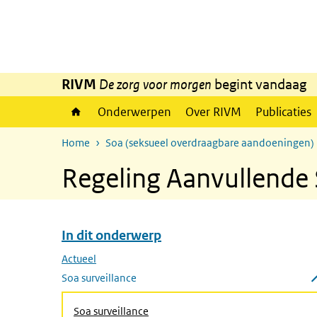
Overslaan en naar de inhoud gaan
Direct naar de hoofdnavigatie
RIVM
De zorg voor morgen
begint vandaag
Onderwerpen
Over RIVM
Publicaties
Home
Soa (seksueel overdraagbare aandoeningen)
Regeling Aanvullende
In dit onderwerp
Overslaan menu In dit onderwerp
Actueel
Soa surveillance
Submenu sluiten
Soa surveillance