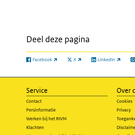
Deel deze pagina
Facebook
X
LinkedIn
(externe link)
(externe link)
(externe link)
(e
Service
Over d
Contact
Cookies
Persinformatie
Privacy
Werken bij het RIVM
Toeganke
Klachten
Disclaime