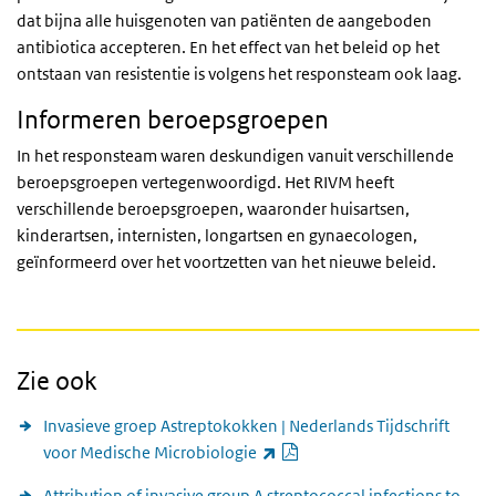
dat bijna alle huisgenoten van patiënten de aangeboden
antibiotica accepteren. En het effect van het beleid op het
ontstaan van resistentie is volgens het responsteam ook laag.
Informeren beroepsgroepen
In het responsteam waren deskundigen vanuit verschillende
beroepsgroepen vertegenwoordigd. Het RIVM heeft
verschillende beroepsgroepen, waaronder huisartsen,
kinderartsen, internisten, longartsen en gynaecologen,
geïnformeerd over het voortzetten van het nieuwe beleid.
Zie ook
Invasieve groep A­streptokokken | Nederlands Tijdschrift
PDF document
(externe link)
voor Medische Microbiologie
Attribution of invasive group A streptococcal infections to