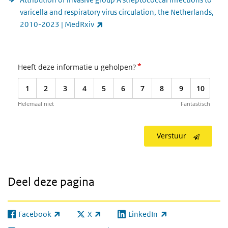
varicella and respiratory virus circulation, the Netherlands,
(externe link)
2010-2023 | MedRxiv
*
Heeft deze informatie u geholpen?
1
2
3
4
5
6
7
8
9
10
Helemaal niet
Fantastisch
Verstuur
Deel deze pagina
Facebook
X
LinkedIn
(externe link)
(externe link)
(externe link)