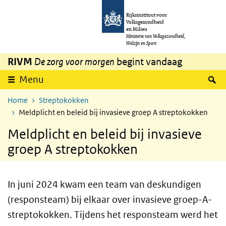
Overslaan en naar de inhoud gaan
Direct naar de hoofdnavigatie
Rijksinstituut voor
Volksgezondheid
en Milieu
Ministerie van Volksgezondheid,
Welzijn en Sport
RIVM
De zorg voor morgen
begint vandaag
Z
Menu
Home
Streptokokken
Meldplicht en beleid bij invasieve groep A streptokokken
Meldplicht en beleid bij invasieve
groep A streptokokken
In juni 2024 kwam een team van deskundigen
(responsteam) bij elkaar over invasieve groep-A-
streptokokken. Tijdens het responsteam werd het