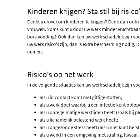
Kinderen krijgen? Sta stil bij risic
Denkt u erover om kinderen te krijgen? Denk dan ook n
vrouwen. Soms kunt u door uw werk minder vruchtbaar 
borstvoeding? Ook dan kan uw werk schadelijk zijn vo
uw werk risico’s zijn, dan is extra bescherming nodig. 
nemen.
Risico’s op het werk
In de volgende situaties kan uw werk schadelijk zijn v
als u in contact komt met giftige stoffen;
als u werk doet waarbij u een infectie kunt oplop
als u onregelmatige werktijden heeft (zoals bij 
als u lichamelijk belastend werk heeft;
als u ongezonde stress heeft (als u niet kunt hers
als u werkt in een omgeving met straling, lawaai,