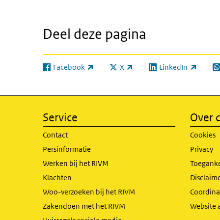
Deel deze pagina
Facebook
X
LinkedIn
(externe link)
(externe link)
(externe link)
(e
Service
Over d
Contact
Cookies
Persinformatie
Privacy
Werken bij het RIVM
Toeganke
Klachten
Disclaime
Woo-verzoeken bij het RIVM
Coordinat
Zakendoen met het RIVM
Website 