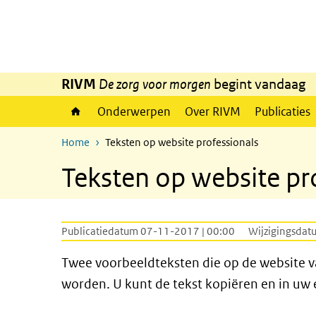
Overslaan en naar de inhoud gaan
Direct naar de hoofdnavigatie
RIVM
De zorg voor morgen
begint vandaag
Onderwerpen
Over RIVM
Publicaties
Home
Teksten op website professionals
Teksten op website pr
Publicatiedatum 07-11-2017 | 00:00
Wijzigingsdat
Twee voorbeeldteksten die op de website v
worden. U kunt de tekst kopiëren en in uw 