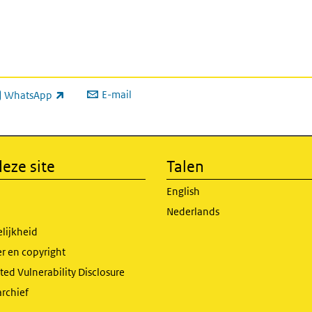
E-mail
WhatsApp
xterne link)
eze site
Talen
English
Nederlands
lijkheid
r en copyright
ed Vulnerability Disclosure
archief