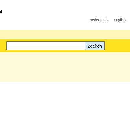
id
Nederlands
English
Zoeken
ink)
Zoeken