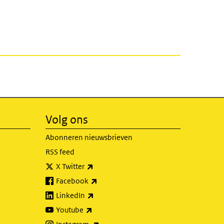
Volg ons
Abonneren nieuwsbrieven
RSS feed
(externe link)
X Twitter
(externe link)
Facebook
(externe link)
LinkedIn
(externe link)
Youtube
(externe link)