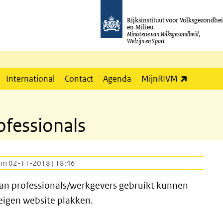
Rijksinstituut voor Volksgezondhe
en Milieu
Ministerie van Volksgezondheid,
Welzijn en Sport
(externe l
International
Contact
Agenda
MijnRIVM
ofessionals
um 02-11-2018 | 18:46
an professionals/werkgevers gebruikt kunnen
eigen website plakken.