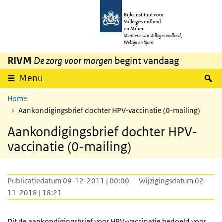
Overslaan en naar de inhoud gaan
Direct naar de hoofdnavigatie
Rijksinstituut voor
Volksgezondheid
en Milieu
Ministerie van Volksgezondheid,
Welzijn en Sport
RIVM
De zorg voor morgen
begint vandaag
Z
Menu
Home
Aankondigingsbrief dochter HPV-vaccinatie (0-mailing)
Aankondigingsbrief dochter HPV-
vaccinatie (0-mailing)
Publicatiedatum 09-12-2011 | 00:00
Wijzigingsdatum 02-
11-2018 | 18:21
Dit de aankondigingsbrief voor
HPV
-vaccinatie bedoeld voor