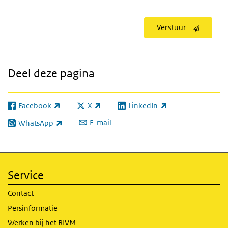
Verstuur
Deel deze pagina
Facebook
X
LinkedIn
(externe link)
(externe link)
(externe link)
E-mail
WhatsApp
(externe link)
Service
Contact
Persinformatie
Werken bij het RIVM