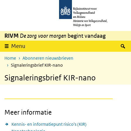
Overslaan en naar de inhoud gaan
Direct naar de hoofdnavigatie
Rijksinstituut voor
Volksgezondheid
en Milieu
Ministerie van Volksgezondheid,
Welzijn en Sport
RIVM
De zorg voor morgen
begint vandaag
Z
Menu
Home
Abonneren nieuwsbrieven
Signaleringsbrief KIR-nano
Signaleringsbrief KIR-nano
Meer informatie
Kennis- en informatiepunt risico's (KIR)