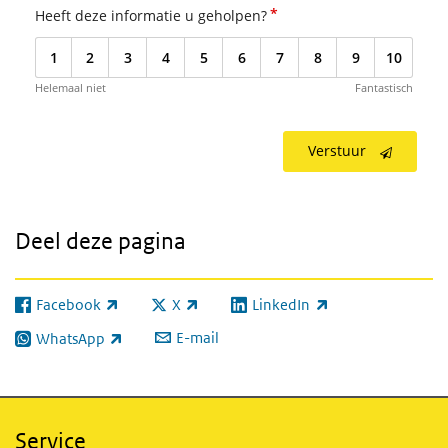
*
Heeft deze informatie u geholpen?
1
2
3
4
5
6
7
8
9
10
Helemaal niet
Fantastisch
Verstuur
Deel deze pagina
Facebook
X
LinkedIn
(externe link)
(externe link)
(externe link)
E-mail
WhatsApp
(externe link)
Service