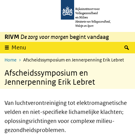
Overslaan en naar de inhoud gaan
Direct naar de hoofdnavigatie
Rijksinstituut voor
Volksgezondheid
en Milieu
Ministerie van Volksgezondheid,
Welzijn en Sport
RIVM
De zorg voor morgen
begint vandaag
Z
Menu
Home
Afscheidssymposium en Jennerpenning Erik Lebret
Afscheidssymposium en
Jennerpenning Erik Lebret
Van luchtverontreiniging tot elektromagnetische
velden en niet-specifieke lichamelijke klachten;
oplossingsrichtingen voor complexe milieu-
gezondheidsproblemen.