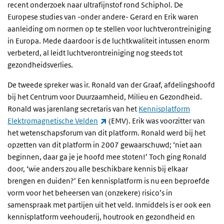
recent onderzoek naar ultrafijnstof rond Schiphol. De
Europese studies van -onder andere- Gerard en Erik waren
aanleiding om normen op te stellen voor luchtverontreiniging
in Europa. Mede daardoor is de luchtkwaliteit intussen enorm
verbeterd, al leidt luchtverontreiniging nog steeds tot
gezondheidsverlies.
De tweede spreker was ir. Ronald van der Graaf, afdelingshoofd
bij het Centrum voor Duurzaamheid, Milieu en Gezondheid.
Ronald was jarenlang secretaris van het
Kennisplatform
(externe link)
Elektromagnetische Velden
(EMV). Erik was voorzitter van
het wetenschapsforum van dit platform. Ronald werd bij het
opzetten van dit platform in 2007 gewaarschuwd; ‘niet aan
beginnen, daar ga je je hoofd mee stoten!’ Toch ging Ronald
door, ‘wie anders zou alle beschikbare kennis bij elkaar
brengen en duiden?’ Een kennisplatform is nu een beproefde
vorm voor het beheersen van (onzekere) risico’s in
samenspraak met partijen uit het veld. Inmiddels is er ook een
kennisplatform veehouderij, houtrook en gezondheid en