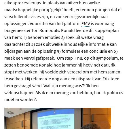
eikenprocessierups. In plaats van uitvechten welke
maatschappelijke partij ‘gelijk’ heeft, erkennen partijen dat er
verschillende visies zijn, en zoeken ze gezamenlijk naar
oplossingen. Voorzitter van het platform
EMV
is voormalig
burgemeester Ton Rombouts. Ronald leerde dit stappenplan
van hem; 1) benoem emoties 2) zoek uit welke vraag
daarachter zit 3) zoek uit welke inhoudelijke informatie kan
bijdragen aan de oplossing 4) formuleer een conclusie en 5)
maak een vervolgafspraak. Om stap 1 nu, op dit symposium, te
zetten benoemde Ronald hoe jammer hij het vindt dat Erik
stopt met werken, hij voelde zich vereerd om met hem samen
te werken. Hij refereerde nog aan een uitspraak van Erik toen
hem gevraagd werd ‘wat zijn mening was’? ‘Ik ben
wetenschapper. Als ik een mening zou hebben, had ik politicus
moeten worden’.