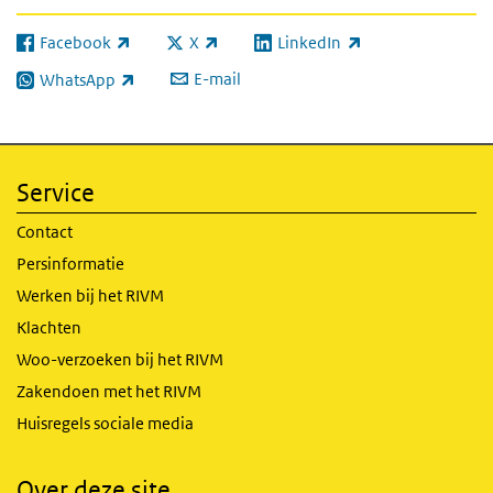
Facebook
X
LinkedIn
(externe link)
(externe link)
(externe link)
E-mail
WhatsApp
(externe link)
Service
Contact
Persinformatie
Werken bij het RIVM
Klachten
Woo-verzoeken bij het RIVM
Zakendoen met het RIVM
Huisregels sociale media
Over deze site