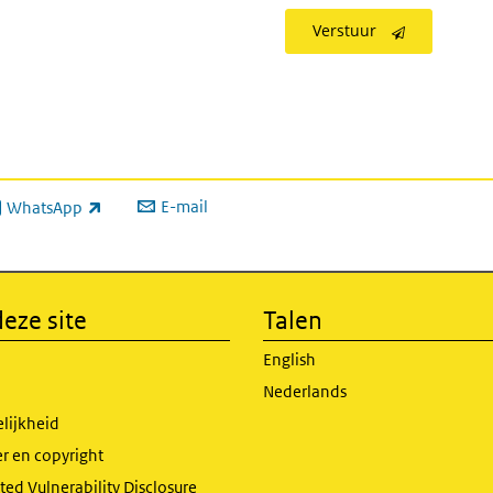
Verstuur
E-mail
WhatsApp
xterne link)
eze site
Talen
English
Nederlands
lijkheid
r en copyright
ed Vulnerability Disclosure