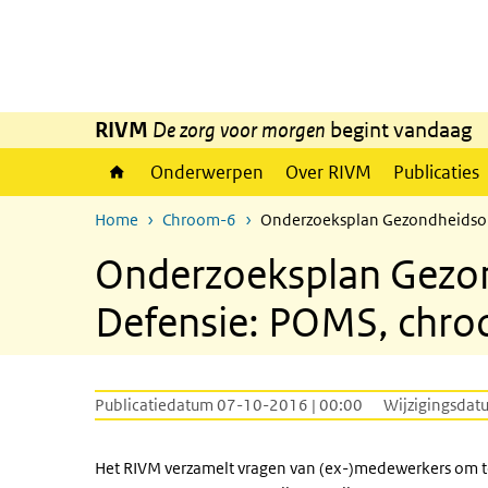
Overslaan en naar de inhoud gaan
Direct naar de hoofdnavigatie
RIVM
De zorg voor morgen
begint vandaag
Onderwerpen
Over RIVM
Publicaties
Home
Chroom-6
Onderzoeksplan Gezondheidsond
Onderzoeksplan Gezond
Defensie: POMS, chr
Publicatiedatum 07-10-2016 | 00:00
Wijzigingsdat
Het RIVM verzamelt vragen van (ex-)medewerkers om t