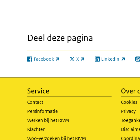
Deel deze pagina
Facebook
X
LinkedIn
(externe link)
(externe link)
(externe link)
(e
Service
Over d
Contact
Cookies
Persinformatie
Privacy
Werken bij het RIVM
Toeganke
Klachten
Disclaime
Woo-verzoeken bij het RIVM
Coordinat