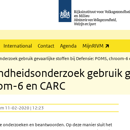
Rijksinstituut voor Volksgezondhe
en Milieu
Ministerie van Volksgezondheid,
Welzijn en Sport
(externe l
International
Contact
Agenda
MijnRIVM
erzoek gebruik gevaarlijke stoffen bij Defensie: POMS, chroom-6
heidsonderzoek gebruik gev
oom-6 en CARC
um 11-02-2020 | 12:23
e onderzoeken en beantwoorden. Op deze manier sluit het