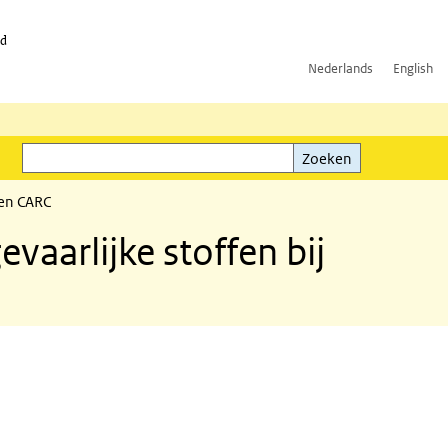
id
Nederlands
English
Zoeken
ink)
Zoeken
 en CARC
aarlijke stoffen bij