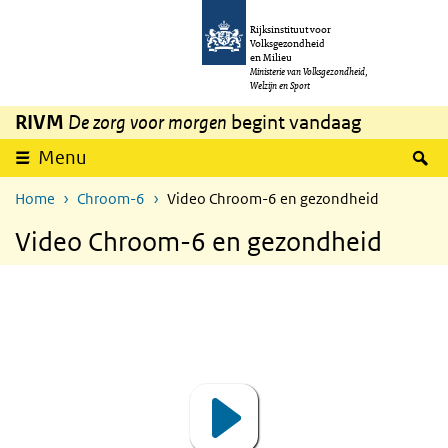
Overslaan en naar de inhoud gaan
Direct naar de hoofdnavigatie
Rijksinstituut voor
Volksgezondheid
en Milieu
Ministerie van Volksgezondheid,
Welzijn en Sport
RIVM
De zorg voor morgen
begint vandaag
Z
Menu
Home
Chroom-6
Video Chroom-6 en gezondheid
Video Chroom-6 en gezondheid
video
Video
Player