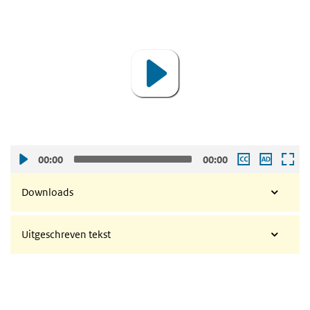
Aura Timen licht het OMT-advies toe
Video
Player
00:00
00:00
Downloads
Uitgeschreven tekst