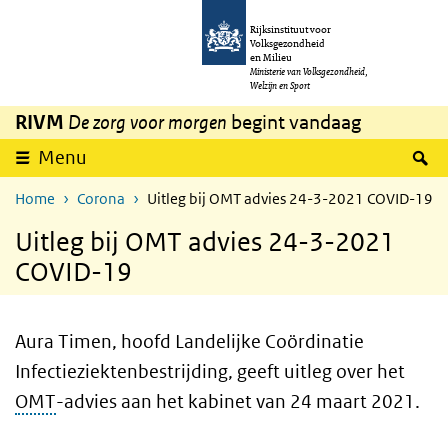
Overslaan en naar de inhoud gaan
Direct naar de hoofdnavigatie
Rijksinstituut voor
Volksgezondheid
en Milieu
Ministerie van Volksgezondheid,
Welzijn en Sport
RIVM
De zorg voor morgen
begint vandaag
Z
Menu
Home
Corona
Uitleg bij OMT advies 24-3-2021 COVID-19
Uitleg bij OMT advies 24-3-2021
COVID-19
Aura Timen, hoofd Landelijke Coördinatie
Infectieziektenbestrijding, geeft uitleg over het
OMT
-advies aan het kabinet van 24 maart 2021.