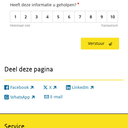
*
Heeft deze informatie u geholpen?
1
2
3
4
5
6
7
8
9
10
Helemaal niet
Fantastisch
Verstuur
Deel deze pagina
Facebook
X
LinkedIn
(externe link)
(externe link)
(externe link)
E-mail
WhatsApp
(externe link)
Service