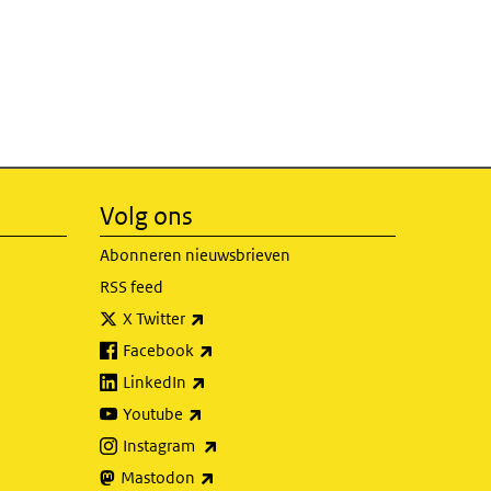
Volg ons
Abonneren nieuwsbrieven
RSS feed
(externe link)
X Twitter
(externe link)
Facebook
(externe link)
LinkedIn
(externe link)
Youtube
(externe link)
Instagram
(externe link)
Mastodon