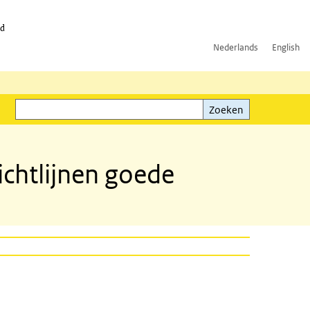
id
Nederlands
English
Zoeken
ink)
Zoeken
chtlijnen goede