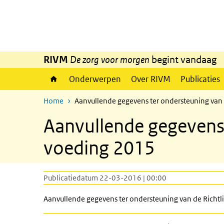
Overslaan en naar de inhoud gaan
Direct naar de hoofdnavigatie
RIVM
De zorg voor morgen
begint vandaag
Onderwerpen
Over RIVM
Publicaties
Home
Aanvullende gegevens ter ondersteuning van
Aanvullende gegevens 
voeding 2015
Publicatiedatum 22-03-2016 | 00:00
Aanvullende gegevens ter ondersteuning van de Richt