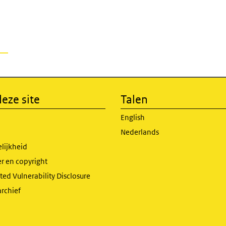
eze site
Talen
English
Nederlands
lijkheid
r en copyright
ed Vulnerability Disclosure
archief