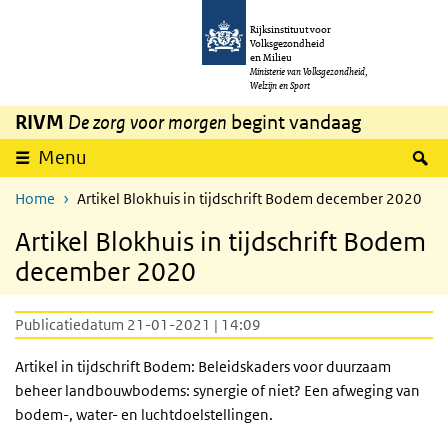
Overslaan en naar de inhoud gaan
Direct naar de hoofdnavigatie
Rijksinstituut voor
Volksgezondheid
en Milieu
Ministerie van Volksgezondheid,
Welzijn en Sport
RIVM
De zorg voor morgen
begint vandaag
Z
Menu
Home
Artikel Blokhuis in tijdschrift Bodem december 2020
Artikel Blokhuis in tijdschrift Bodem
december 2020
Publicatiedatum 21-01-2021 | 14:09
Artikel in tijdschrift Bodem: Beleidskaders voor duurzaam
beheer landbouwbodems: synergie of niet? Een afweging van
bodem-, water- en luchtdoelstellingen.