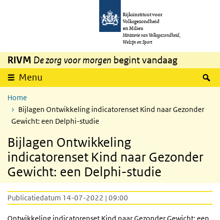
Overslaan en naar de inhoud gaan
Direct naar de hoofdnavigatie
Rijksinstituut voor
Volksgezondheid
en Milieu
Ministerie van Volksgezondheid,
Welzijn en Sport
RIVM
De zorg voor morgen
begint vandaag
Z
Menu
Home
Bijlagen Ontwikkeling indicatorenset Kind naar Gezonder
Gewicht: een Delphi-studie
Bijlagen Ontwikkeling
indicatorenset Kind naar Gezonder
Gewicht: een Delphi-studie
Publicatiedatum 14-07-2022 | 09:00
Ontwikkeling indicatorenset Kind naar Gezonder Gewicht: een