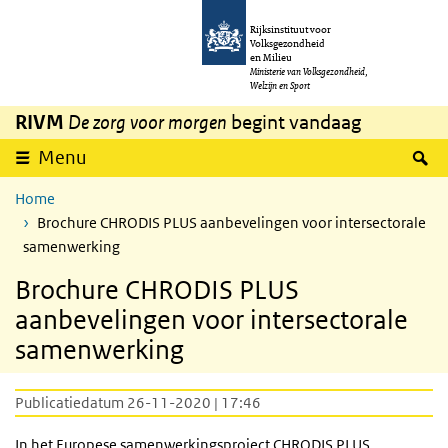
Overslaan en naar de inhoud gaan
Direct naar de hoofdnavigatie
Rijksinstituut voor
Volksgezondheid
en Milieu
Ministerie van Volksgezondheid,
Welzijn en Sport
RIVM
De zorg voor morgen
begint vandaag
Z
Menu
Home
Brochure CHRODIS PLUS aanbevelingen voor intersectorale
samenwerking
Brochure CHRODIS PLUS
aanbevelingen voor intersectorale
samenwerking
Publicatiedatum 26-11-2020 | 17:46
In het Europese samenwerkingsproject
CHRODIS
PLUS