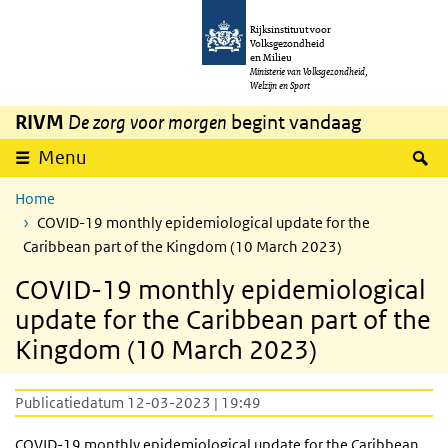
Overslaan en naar de inhoud gaan
Direct naar de hoofdnavigatie
Rijksinstituut voor
Volksgezondheid
en Milieu
Ministerie van Volksgezondheid,
Welzijn en Sport
RIVM
De zorg voor morgen
begint vandaag
Z
Menu
Home
COVID-19 monthly epidemiological update for the
Caribbean part of the Kingdom (10 March 2023)
COVID-19 monthly epidemiological
update for the Caribbean part of the
Kingdom (10 March 2023)
Publicatiedatum 12-03-2023 | 19:49
COVID-19 monthly epidemiological update for the Caribbean