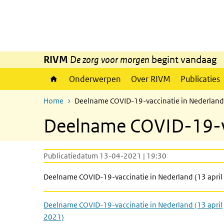
Overslaan en naar de inhoud gaan
Direct naar de hoofdnavigatie
RIVM
De zorg voor morgen
begint vandaag
Onderwerpen
Over RIVM
Publicaties
Home
Deelname COVID-19-vaccinatie in Nederland 
Deelname COVID-19-vac
Publicatiedatum 13-04-2021 | 19:30
Deelname COVID-19-vaccinatie in Nederland (13 april 
Deelname COVID-19-vaccinatie in Nederland (13 april
2021)