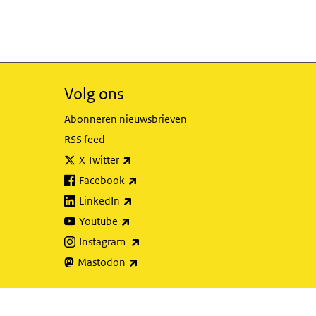
Volg ons
Abonneren nieuwsbrieven
RSS feed
(externe link)
X Twitter
(externe link)
Facebook
(externe link)
LinkedIn
(externe link)
Youtube
(externe link)
Instagram
(externe link)
Mastodon