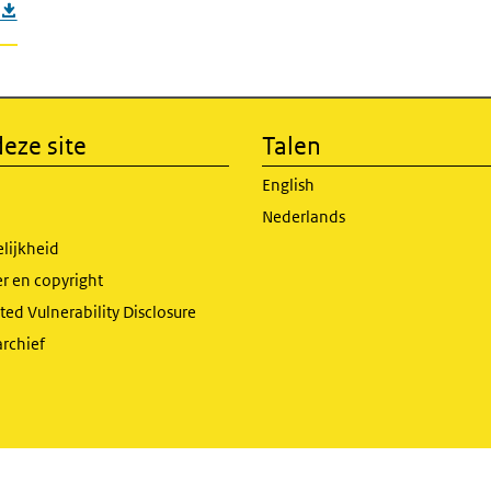
eze site
Talen
English
Nederlands
lijkheid
r en copyright
ed Vulnerability Disclosure
archief