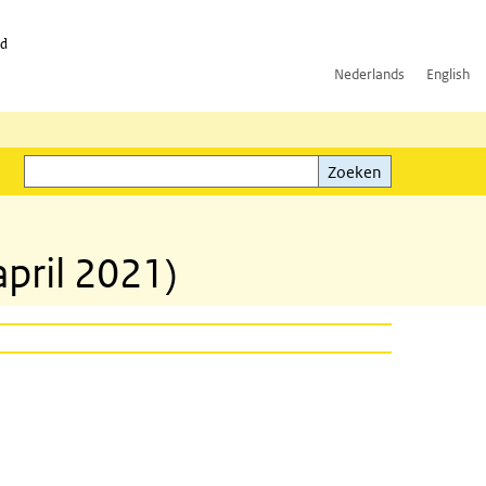
id
Nederlands
English
Zoeken
ink)
Zoeken
pril 2021)