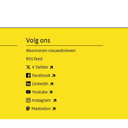
Volg ons
Abonneren nieuwsbrieven
RSS feed
(externe link)
X Twitter
(externe link)
Facebook
(externe link)
LinkedIn
(externe link)
Youtube
(externe link)
Instagram
(externe link)
Mastodon