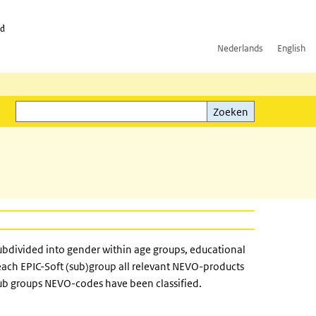
id
Nederlands
English
Zoeken
ink)
Zoeken
 subdivided into gender within age groups, educational
 each EPIC-Soft (sub)group all relevant NEVO-products
sub groups NEVO-codes have been classified.