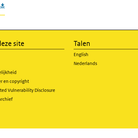
eze site
Talen
English
Nederlands
lijkheid
r en copyright
ed Vulnerability Disclosure
archief