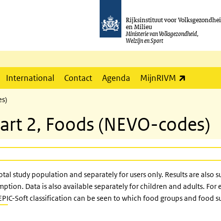
Rijksinstituut voor Volksgezondhe
en Milieu
Ministerie van Volksgezondheid,
Welzijn en Sport
(externe l
International
Contact
Agenda
MijnRIVM
es)
art 2, Foods (NEVO-codes)
total study population and separately for users only. Results are also
tion. Data is also available separately for children and adults. For
EPIC-Soft classification can be seen to which food groups and food 