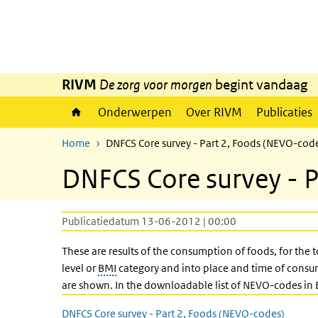
Overslaan en naar de inhoud gaan
Direct naar de hoofdnavigatie
RIVM
De zorg voor morgen
begint vandaag
Onderwerpen
Over RIVM
Publicaties
Home
DNFCS Core survey - Part 2, Foods (NEVO-cod
DNFCS Core survey - P
Publicatiedatum 13-06-2012 | 00:00
These are results of the consumption of foods, for the 
level or
BMI
category and into place and time of consump
are shown. In the downloadable list of NEVO-codes in 
DNFCS Core survey - Part 2, Foods (NEVO-codes)