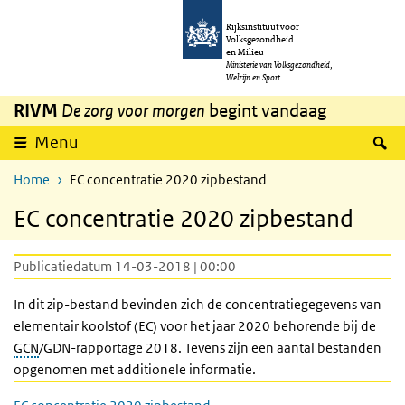
Overslaan en naar de inhoud gaan
Direct naar de hoofdnavigatie
Rijksinstituut voor
Volksgezondheid
en Milieu
Ministerie van Volksgezondheid,
Welzijn en Sport
RIVM
De zorg voor morgen
begint vandaag
Z
Menu
Home
EC concentratie 2020 zipbestand
EC concentratie 2020 zipbestand
Publicatiedatum 14-03-2018 | 00:00
In dit zip-bestand bevinden zich de concentratiegegevens van
elementair koolstof (EC) voor het jaar 2020 behorende bij de
GCN
/GDN-rapportage 2018. Tevens zijn een aantal bestanden
opgenomen met additionele informatie.