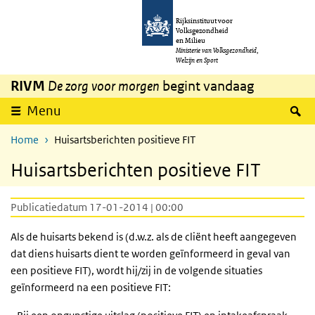
Overslaan en naar de inhoud gaan
Direct naar de hoofdnavigatie
Rijksinstituut voor
Volksgezondheid
en Milieu
Ministerie van Volksgezondheid,
Welzijn en Sport
RIVM
De zorg voor morgen
begint vandaag
Z
Menu
Home
Huisartsberichten positieve FIT
Huisartsberichten positieve FIT
Publicatiedatum 17-01-2014 | 00:00
Als de huisarts bekend is (d.w.z. als de cliënt heeft aangegeven
dat diens huisarts dient te worden geïnformeerd in geval van
een positieve FIT), wordt hij/zij in de volgende situaties
geïnformeerd na een positieve FIT: