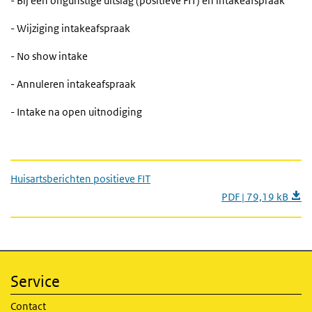
- Bij een ongunstige uitslag (positieve FIT) en intakeafspraak
- Wijziging intakeafspraak
- No show intake
- Annuleren intakeafspraak
- Intake na open uitnodiging
Huisartsberichten positieve FIT
PDF | 79,19 kB
Service
Contact