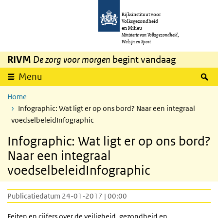
Overslaan en naar de inhoud gaan
Direct naar de hoofdnavigatie
Rijksinstituut voor
Volksgezondheid
en Milieu
Ministerie van Volksgezondheid,
Welzijn en Sport
RIVM
De zorg voor morgen
begint vandaag
Z
Menu
Home
Infographic: Wat ligt er op ons bord? Naar een integraal
voedselbeleidInfographic
Infographic: Wat ligt er op ons bord?
Naar een integraal
voedselbeleidInfographic
Publicatiedatum 24-01-2017 | 00:00
Feiten en cijfers over de veiligheid, gezondheid en