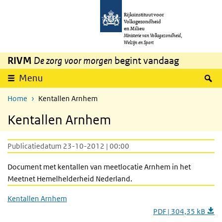
Overslaan en naar de inhoud gaan
Direct naar de hoofdnavigatie
Rijksinstituut voor
Volksgezondheid
en Milieu
Ministerie van Volksgezondheid,
Welzijn en Sport
RIVM
De zorg voor morgen
begint vandaag
Z
Menu
Home
Kentallen Arnhem
Kentallen Arnhem
Publicatiedatum 23-10-2012 | 00:00
Document met kentallen van meetlocatie Arnhem in het
Meetnet Hemelhelderheid Nederland.
Kentallen Arnhem
PDF | 304,35 kB