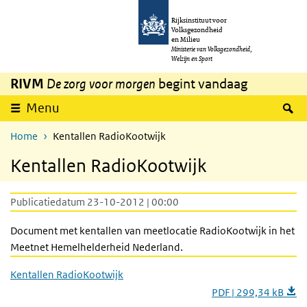
Overslaan en naar de inhoud gaan
Direct naar de hoofdnavigatie
Rijksinstituut voor
Volksgezondheid
en Milieu
Ministerie van Volksgezondheid,
Welzijn en Sport
RIVM
De zorg voor morgen
begint vandaag
Z
Menu
Home
Kentallen RadioKootwijk
Kentallen RadioKootwijk
Publicatiedatum 23-10-2012 | 00:00
Document met kentallen van meetlocatie RadioKootwijk in het
Meetnet Hemelhelderheid Nederland.
Kentallen RadioKootwijk
PDF | 299,34 kB