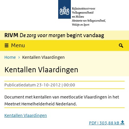
Overslaan en naar de inhoud gaan
Direct naar de hoofdnavigatie
Rijksinstituut voor
Volksgezondheid
en Milieu
Ministerie van Volksgezondheid,
Welzijn en Sport
RIVM
De zorg voor morgen
begint vandaag
Z
Menu
Home
Kentallen Vlaardingen
Kentallen Vlaardingen
Publicatiedatum 23-10-2012 | 00:00
Document met kentallen van meetlocatie Vlaardingen in het
Meetnet Hemelhelderheid Nederland.
Kentallen Vlaardingen
PDF | 303,88 kB