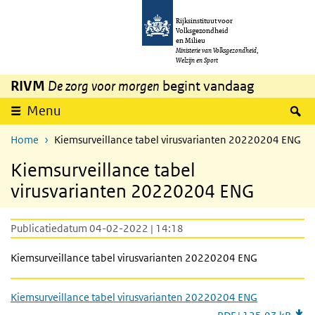
Overslaan en naar de inhoud gaan
Direct naar de hoofdnavigatie
Rijksinstituut voor
Volksgezondheid
en Milieu
Ministerie van Volksgezondheid,
Welzijn en Sport
RIVM
De zorg voor morgen
begint vandaag
Z
Menu
Home
Kiemsurveillance tabel virusvarianten 20220204 ENG
Kiemsurveillance tabel
virusvarianten 20220204 ENG
Publicatiedatum 04-02-2022 | 14:18
Kiemsurveillance tabel virusvarianten 20220204 ENG
Kiemsurveillance tabel virusvarianten 20220204 ENG