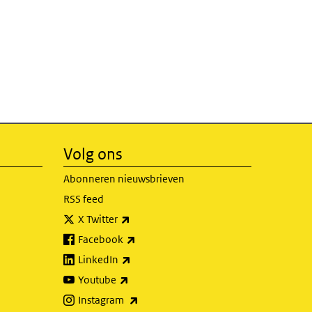
Volg ons
Abonneren nieuwsbrieven
RSS feed
(externe link)
X Twitter
(externe link)
Facebook
(externe link)
LinkedIn
(externe link)
Youtube
(externe link)
Instagram