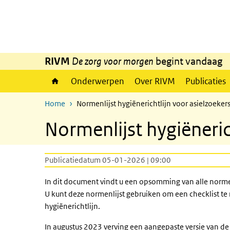
Overslaan en naar de inhoud gaan
Direct naar de hoofdnavigatie
RIVM
De zorg voor morgen
begint vandaag
Onderwerpen
Over RIVM
Publicaties
Home
Normenlijst hygiënerichtlijn voor asielzoeker
Normenlijst hygiëneric
Publicatiedatum 05-01-2026 | 09:00
In dit document vindt u een opsomming van alle norme
U kunt deze normenlijst gebruiken om een checklist te 
hygiënerichtlijn.
In augustus 2023 verving een aangepaste versie van de