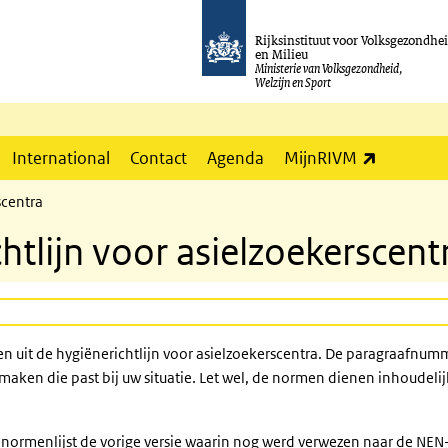
Rijksinstituut voor Volksgezondhe
en Milieu
Ministerie van Volksgezondheid,
Welzijn en Sport
(externe l
International
Contact
Agenda
MijnRIVM
scentra
htlijn voor asielzoekerscent
n uit de hygiënerichtlijn voor asielzoekerscentra. De paragraafnum
maken die past bij uw situatie. Let wel, de normen dienen inhoudelij
 normenlijst de vorige versie waarin nog werd verwezen naar de
NEN