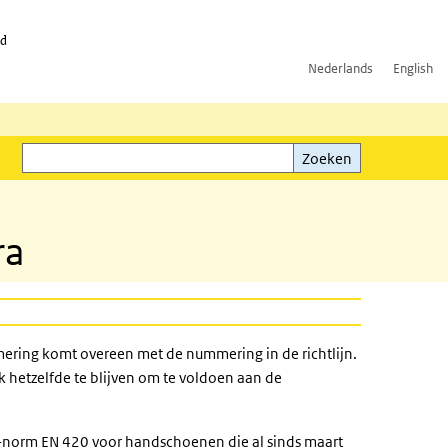
id
Nederlands
English
Zoeken
ink)
Zoeken
ra
mering komt overeen met de nummering in de richtlijn.
k hetzelfde te blijven om te voldoen aan de
-norm EN 420 voor handschoenen die al sinds maart