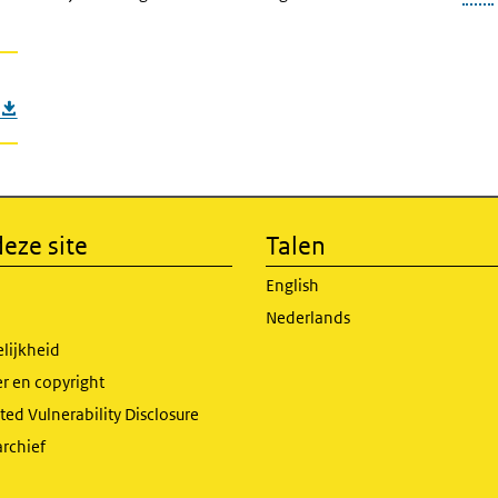
eze site
Talen
English
Nederlands
lijkheid
r en copyright
ed Vulnerability Disclosure
archief