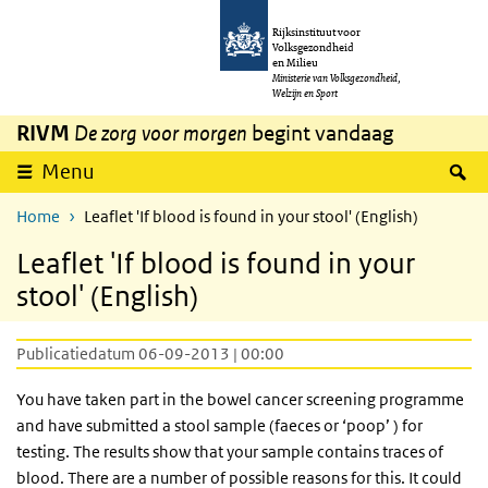
Overslaan en naar de inhoud gaan
Direct naar de hoofdnavigatie
Rijksinstituut voor
Volksgezondheid
en Milieu
Ministerie van Volksgezondheid,
Welzijn en Sport
RIVM
De zorg voor morgen
begint vandaag
Z
Menu
Home
Leaflet 'If blood is found in your stool' (English)
Leaflet 'If blood is found in your
stool' (English)
Publicatiedatum 06-09-2013 | 00:00
You have taken part in the bowel cancer screening programme
and have submitted a stool sample (faeces or ‘poop’ ) for
testing. The results show that your sample contains traces of
blood. There are a number of possible reasons for this. It could