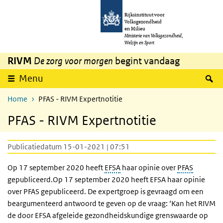
Overslaan en naar de inhoud gaan
Direct naar de hoofdnavigatie
Rijksinstituut voor
Volksgezondheid
en Milieu
Ministerie van Volksgezondheid,
Welzijn en Sport
RIVM
De zorg voor morgen
begint vandaag
Z
Menu
Home
PFAS - RIVM Expertnotitie
PFAS - RIVM Expertnotitie
Publicatiedatum 15-01-2021 | 07:51
Op 17 september 2020 heeft
EFSA
haar opinie over
PFAS
gepubliceerd.Op 17 september 2020 heeft EFSA haar opinie
over PFAS gepubliceerd. De expertgroep is gevraagd om een
beargumenteerd antwoord te geven op de vraag: ‘Kan het RIVM
de door EFSA afgeleide gezondheidskundige grenswaarde op