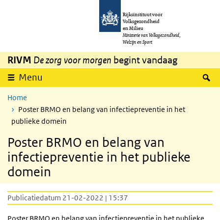
Overslaan en naar de inhoud gaan
Direct naar de hoofdnavigatie
Rijksinstituut voor
Volksgezondheid
en Milieu
Ministerie van Volksgezondheid,
Welzijn en Sport
RIVM
De zorg voor morgen
begint vandaag
Z
Menu
Home
Poster BRMO en belang van infectiepreventie in het
publieke domein
Poster BRMO en belang van
infectiepreventie in het publieke
domein
Publicatiedatum 21-02-2022 | 15:37
Poster
BRMO
en belang van infectiepreventie in het publieke