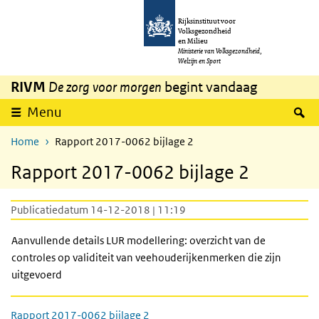
Overslaan en naar de inhoud gaan
Direct naar de hoofdnavigatie
Rijksinstituut voor
Volksgezondheid
en Milieu
Ministerie van Volksgezondheid,
Welzijn en Sport
RIVM
De zorg voor morgen
begint vandaag
Z
Menu
Home
Rapport 2017-0062 bijlage 2
Rapport 2017-0062 bijlage 2
Publicatiedatum 14-12-2018 | 11:19
Aanvullende details LUR modellering: overzicht van de
controles op validiteit van veehouderijkenmerken die zijn
uitgevoerd
Rapport 2017-0062 bijlage 2