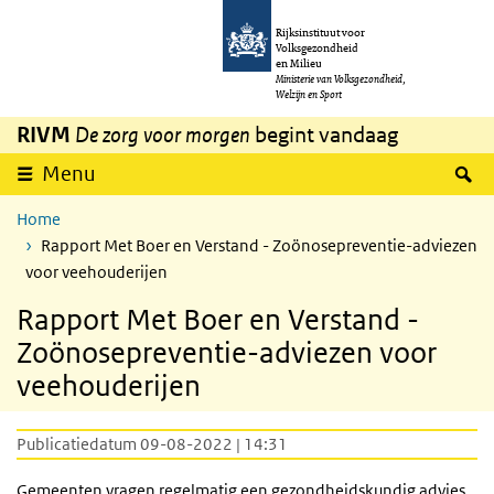
Overslaan en naar de inhoud gaan
Direct naar de hoofdnavigatie
Rijksinstituut voor
Volksgezondheid
en Milieu
Ministerie van Volksgezondheid,
Welzijn en Sport
RIVM
De zorg voor morgen
begint vandaag
Z
Menu
Home
Rapport Met Boer en Verstand - Zoönosepreventie-adviezen
voor veehouderijen
Rapport Met Boer en Verstand -
Zoönosepreventie-adviezen voor
veehouderijen
Publicatiedatum 09-08-2022 | 14:31
Gemeenten vragen regelmatig een gezondheidskundig advies