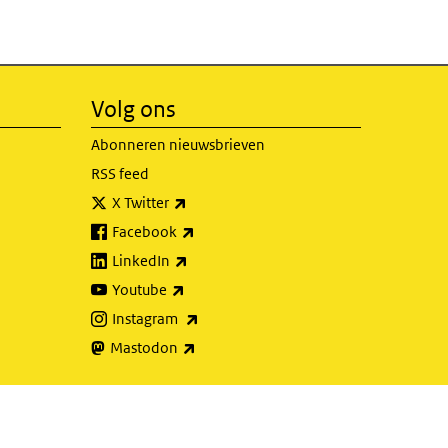
Volg ons
Abonneren nieuwsbrieven
RSS feed
(externe link)
X Twitter
(externe link)
Facebook
(externe link)
LinkedIn
(externe link)
Youtube
(externe link)
Instagram
(externe link)
Mastodon