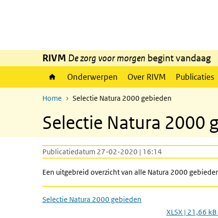
Overslaan en naar de inhoud gaan
Direct naar de hoofdnavigatie
RIVM
De zorg voor morgen
begint vandaag
Onderwerpen
Over RIVM
Publicaties
Home
Selectie Natura 2000 gebieden
Selectie Natura 2000 
Publicatiedatum 27-02-2020 | 16:14
Een uitgebreid overzicht van alle Natura 2000 gebieden 
Selectie Natura 2000 gebieden
XLSX | 21,66 kB