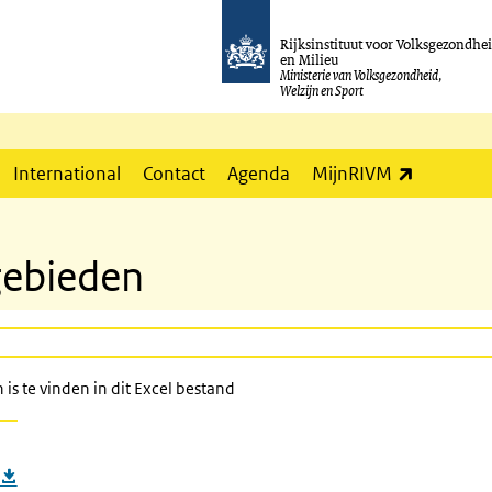
Rijksinstituut voor Volksgezondhe
en Milieu
Ministerie van Volksgezondheid,
Welzijn en Sport
(externe l
International
Contact
Agenda
MijnRIVM
gebieden
is te vinden in dit Excel bestand