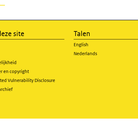
eze site
Talen
English
Nederlands
lijkheid
r en copyright
ed Vulnerability Disclosure
archief