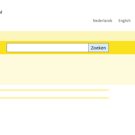
id
Nederlands
English
Zoeken
ink)
Zoeken