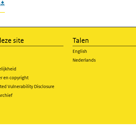
eze site
Talen
English
Nederlands
lijkheid
r en copyright
ed Vulnerability Disclosure
archief