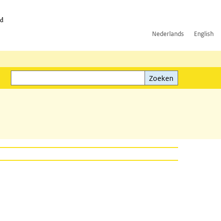
id
Nederlands
English
Zoeken
ink)
Zoeken