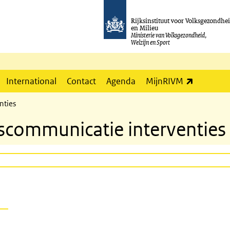
Rijksinstituut voor Volksgezondhe
en Milieu
Ministerie van Volksgezondheid,
Welzijn en Sport
(externe l
International
Contact
Agenda
MijnRIVM
nties
scommunicatie interventies