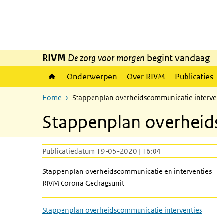
Overslaan en naar de inhoud gaan
Direct naar de hoofdnavigatie
RIVM
De zorg voor morgen
begint vandaag
Onderwerpen
Over RIVM
Publicaties
Home
Stappenplan overheidscommunicatie interve
Stappenplan overheid
Publicatiedatum 19-05-2020 | 16:04
Stappenplan overheidscommunicatie en interventies
RIVM Corona Gedragsunit
Stappenplan overheidscommunicatie interventies