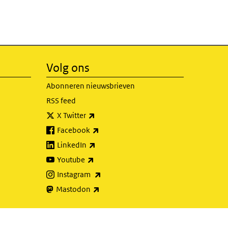
Volg ons
Abonneren nieuwsbrieven
RSS feed
(externe link)
X Twitter
(externe link)
Facebook
(externe link)
LinkedIn
(externe link)
Youtube
(externe link)
Instagram
(externe link)
Mastodon