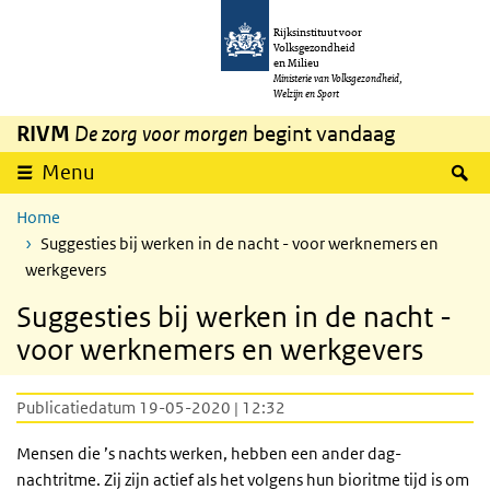
Overslaan en naar de inhoud gaan
Direct naar de hoofdnavigatie
Rijksinstituut voor
Volksgezondheid
en Milieu
Ministerie van Volksgezondheid,
Welzijn en Sport
RIVM
De zorg voor morgen
begint vandaag
Z
Menu
Home
Suggesties bij werken in de nacht - voor werknemers en
werkgevers
Suggesties bij werken in de nacht -
voor werknemers en werkgevers
Publicatiedatum 19-05-2020 | 12:32
Mensen die ’s nachts werken, hebben een ander dag-
nachtritme. Zij zijn actief als het volgens hun bioritme tijd is om