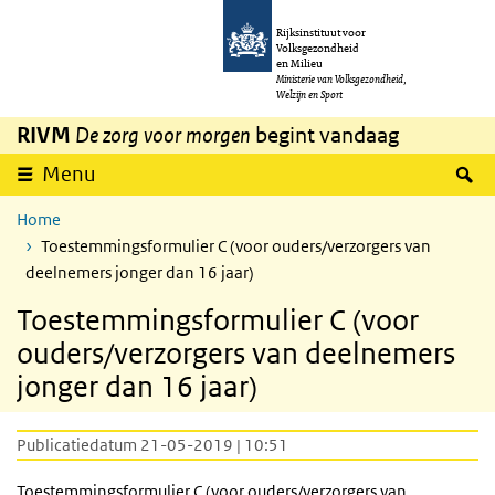
Overslaan en naar de inhoud gaan
Direct naar de hoofdnavigatie
Rijksinstituut voor
Volksgezondheid
en Milieu
Ministerie van Volksgezondheid,
Welzijn en Sport
RIVM
De zorg voor morgen
begint vandaag
Z
Menu
Home
Toestemmingsformulier C (voor ouders/verzorgers van
deelnemers jonger dan 16 jaar)
Toestemmingsformulier C (voor
ouders/verzorgers van deelnemers
jonger dan 16 jaar)
Publicatiedatum 21-05-2019 | 10:51
Toestemmingsformulier C (voor ouders/verzorgers van