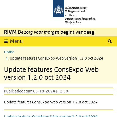
Overslaan en naar de inhoud gaan
Direct naar de hoofdnavigatie
Rijksinstituut voor
Volksgezondheid
en Milieu
Ministerie van Volksgezondheid,
Welzijn en Sport
RIVM
De zorg voor morgen
begint vandaag
Z
Menu
Home
Update features ConsExpo Web version 1.2.0 oct 2024
Update features ConsExpo Web
version 1.2.0 oct 2024
Publicatiedatum 03-10-2024 | 12:30
Update features ConsExpo Web version 1.2.0 oct 2024
Update features ConsExpo Web version 1.2.0 oct 2024