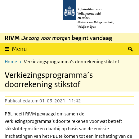
Overslaan en naar de inhoud gaan
Direct naar de hoofdnavigatie
Rijksinstituut voor
Volksgezondheid
en Milieu
Ministerie van Volksgezondheid,
Welzijn en Sport
RIVM
De zorg voor morgen
begint vandaag
Z
Menu
Home
Verkiezingsprogramma’s doorrekening stikstof
Verkiezingsprogramma’s
doorrekening stikstof
Publicatiedatum 01-03-2021 | 11:42
PBL
heeft RIVM gevraagd om samen de
verkiezingsprogramma’s door te rekenen voor wat betreft
stikstofdepositie en daarbij op basis van de emissie-
inschattingen van het PBL te komen tot een inschatting van de