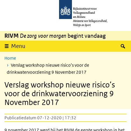
Overslaan en naar de inhoud gaan
Direct naar de hoofdnavigatie
Rijksinstituut voor
Volksgezondheid
en Milieu
Ministerie van Volksgezondheid,
Welzijn en Sport
RIVM
De zorg voor morgen
begint vandaag
Z
Menu
Home
Verslag workshop nieuwe risico’s voor de
drinkwatervoorziening 9 November 2017
Verslag workshop nieuwe risico’s
voor de drinkwatervoorziening 9
November 2017
Publicatiedatum 07-12-2020 | 17:32
9 november 2017 werd bij het RIVM de eerste workshop in het