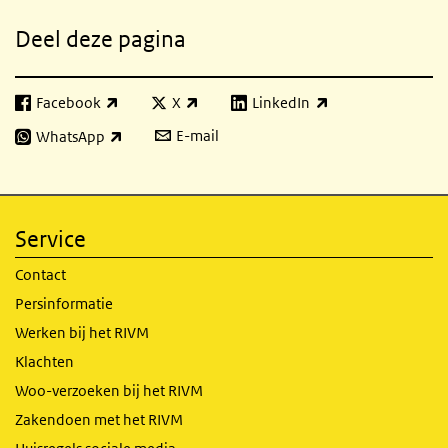
Deel deze pagina
Facebook
X
LinkedIn
(externe link)
(externe link)
(externe link)
E-mail
WhatsApp
(externe link)
Service
Contact
Persinformatie
Werken bij het RIVM
Klachten
Woo-verzoeken bij het RIVM
Zakendoen met het RIVM