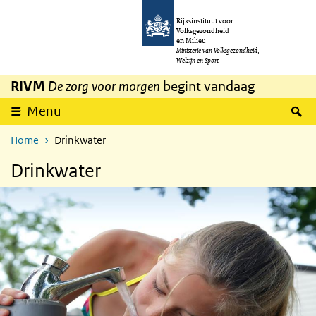
Overslaan en naar de inhoud gaan
Direct naar de hoofdnavigatie
Rijksinstituut voor
Volksgezondheid
en Milieu
Ministerie van Volksgezondheid,
Welzijn en Sport
RIVM
De zorg voor morgen
begint vandaag
Z
Menu
Home
Drinkwater
Drinkwater