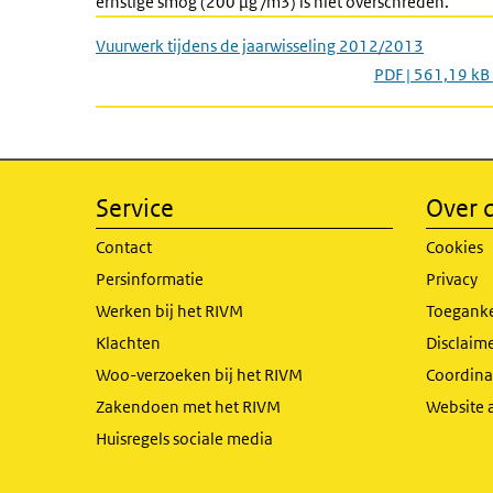
ernstige smog (200 µg /m3) is niet overschreden.
Vuurwerk tijdens de jaarwisseling 2012/2013
PDF | 561,19 kB
Service
Over d
Contact
Cookies
Persinformatie
Privacy
Werken bij het RIVM
Toeganke
Klachten
Disclaime
Woo-verzoeken bij het RIVM
Coordinat
Zakendoen met het RIVM
Website 
Huisregels sociale media