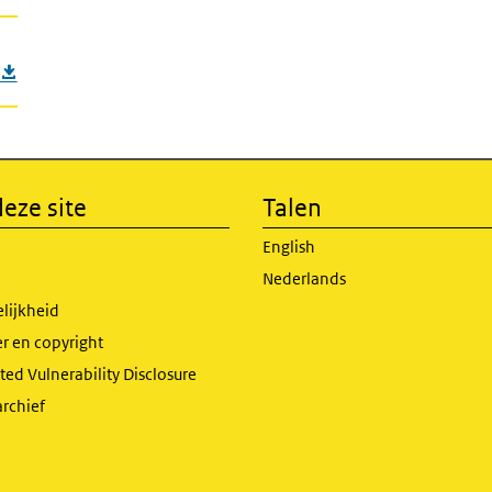
eze site
Talen
English
Nederlands
lijkheid
r en copyright
ed Vulnerability Disclosure
archief