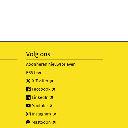
Volg ons
Abonneren nieuwsbrieven
RSS feed
(externe link)
X Twitter
(externe link)
Facebook
(externe link)
LinkedIn
(externe link)
Youtube
(externe link)
Instagram
(externe link)
Mastodon