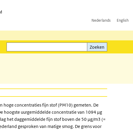
id
Nederlands
English
Zoeken
ink)
Zoeken
ijn hoge concentraties fijn stof (PM10) gemeten. De
t. De hoogste uurgemiddelde concentratie van 1094 µg
n lag het daggemiddelde fijn stof boven de 50 µg/m3 (=
ederland gesproken van matige smog. De grens voor