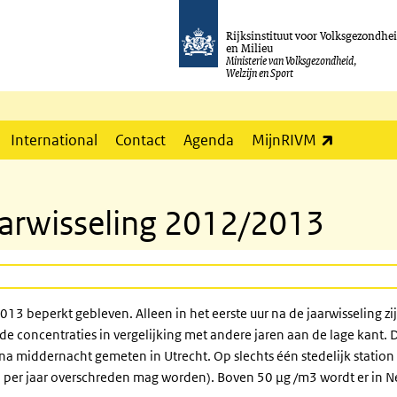
Rijksinstituut voor Volksgezondhe
en Milieu
Ministerie van Volksgezondheid,
Welzijn en Sport
(externe l
International
Contact
Agenda
MijnRIVM
aarwisseling 2012/2013
013 beperkt gebleven. Alleen in het eerste uur na de jaarwisseling z
n de concentraties in vergelijking met andere jaren aan de lage kan
 na middernacht gemeten in Utrecht. Op slechts één stedelijk statio
per jaar overschreden mag worden). Boven 50 µg /m3 wordt er in N