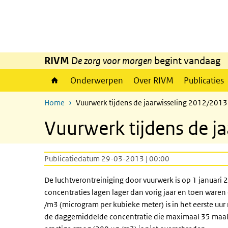
Overslaan en naar de inhoud gaan
Direct naar de hoofdnavigatie
RIVM
De zorg voor morgen
begint vandaag
Onderwerpen
Over RIVM
Publicaties
Home
Vuurwerk tijdens de jaarwisseling 2012/2013
Vuurwerk tijdens de j
Publicatiedatum 29-03-2013 | 00:00
De luchtverontreiniging door vuurwerk is op 1 januari 2
concentraties lagen lager dan vorig jaar en toen ware
/m3 (microgram per kubieke meter) is in het eerste uur
de daggemiddelde concentratie die maximaal 35 maal 