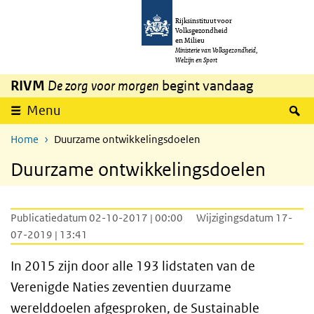
Overslaan en naar de inhoud gaan
Direct naar de hoofdnavigatie
Rijksinstituut voor
Volksgezondheid
en Milieu
Ministerie van Volksgezondheid,
Welzijn en Sport
RIVM
De zorg voor morgen
begint vandaag
Z
Menu
Home
Duurzame ontwikkelingsdoelen
Duurzame ontwikkelingsdoelen
Publicatiedatum 02-10-2017 | 00:00
Wijzigingsdatum 17-
07-2019 | 13:41
In 2015 zijn door alle 193 lidstaten van de
Verenigde Naties zeventien duurzame
werelddoelen afgesproken, de Sustainable