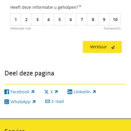
*
Heeft deze informatie u geholpen?
1
2
3
4
5
6
7
8
9
10
Helemaal niet
Fantastisch
Verstuur
Deel deze pagina
Facebook
X
LinkedIn
(externe link)
(externe link)
(externe link)
E-mail
WhatsApp
(externe link)