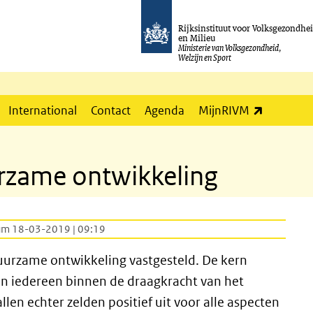
Rijksinstituut voor Volksgezondhe
en Milieu
Ministerie van Volksgezondheid,
Welzijn en Sport
(externe l
International
Contact
Agenda
MijnRIVM
rzame ontwikkeling
um 18-03-2019 | 09:19
uurzame ontwikkeling vastgesteld. De kern
van iedereen binnen de draagkracht van het
en echter zelden positief uit voor alle aspecten