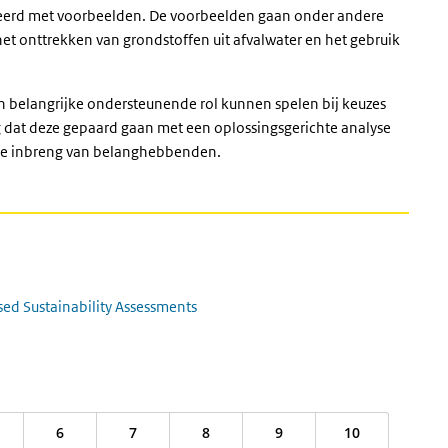
treerd met voorbeelden. De voorbeelden gaan onder andere
het onttrekken van grondstoffen uit afvalwater en het gebruik
n belangrijke ondersteunende rol kunnen spelen bij keuzes
g dat deze gepaard gaan met een oplossingsgerichte analyse
nde inbreng van belanghebbenden.
sed Sustainability Assessments
6
7
8
9
10