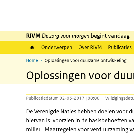
Overslaan en naar de inhoud gaan
Direct naar de hoofdnavigatie
RIVM
De zorg voor morgen
begint vandaag
Onderwerpen
Over RIVM
Publicaties
Home
Oplossingen voor duurzame ontwikkeling
Oplossingen voor duu
Publicatiedatum 02-06-2017 | 00:00
Wijzigingsdat
De Verenigde Naties hebben doelen voor d
hiervan is: voorzien in de basisbehoeften 
milieu. Maatregelen voor verduurzaming vall