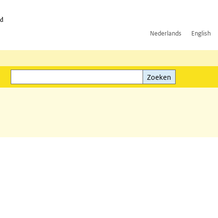
id
Nederlands
English
Zoeken
ink)
Zoeken