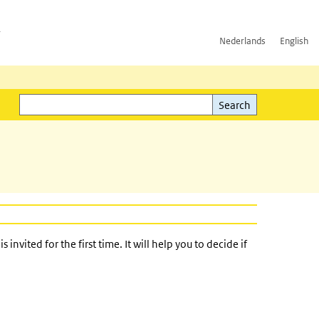
h
Nederlands
English
Search
l)
Search
nvited for the first time. It will help you to decide if