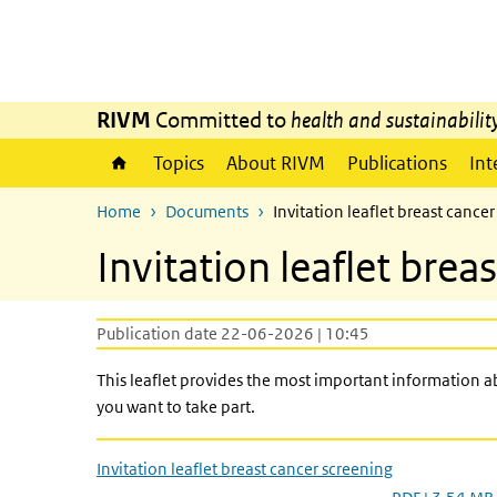
Skip to main content
Skip to main navigation
RIVM
Committed to
health and sustainabilit
Topics
About RIVM
Publications
Int
Home
Documents
Invitation leaflet breast cance
Invitation leaflet brea
Publication date 22-06-2026 | 10:45
This leaflet provides the most important information abou
you want to take part.
Invitation leaflet breast cancer screening