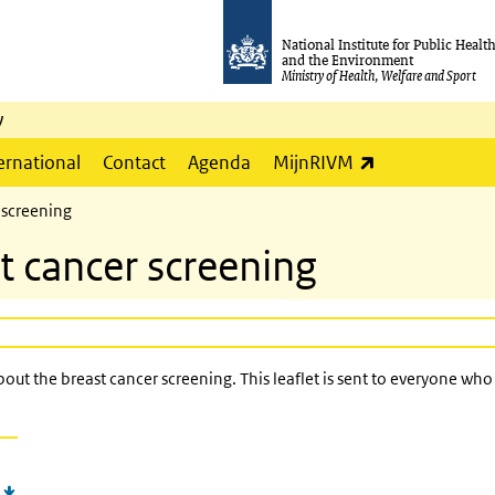
National Institute for Public Healt
and the Environment
Ministry of Health, Welfare and Sport
y
(link is externa
ernational
Contact
Agenda
MijnRIVM
r screening
st cancer screening
t the breast cancer screening. This leaflet is sent to everyone who is i