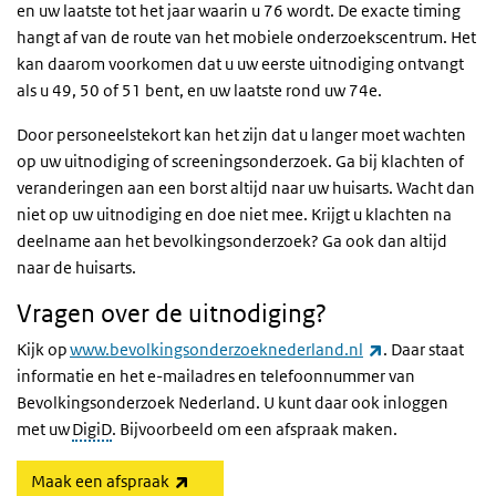
en uw laatste tot het jaar waarin u 76 wordt. De exacte timing
hangt af van de route van het mobiele onderzoekscentrum. Het
kan daarom voorkomen dat u uw eerste uitnodiging ontvangt
als u 49, 50 of 51 bent, en uw laatste rond uw 74e.
Door personeelstekort kan het zijn dat u langer moet wachten
op uw uitnodiging of screeningsonderzoek. Ga bij klachten of
veranderingen aan een borst altijd naar uw huisarts. Wacht dan
niet op uw uitnodiging en doe niet mee. Krijgt u klachten na
deelname aan het bevolkingsonderzoek? Ga ook dan altijd
naar de huisarts.
Vragen over de uitnodiging?
(externe link)
Kijk op
www.bevolkingsonderzoeknederland.nl
. Daar staat
informatie en het e-mailadres en telefoonnummer van
Bevolkingsonderzoek Nederland. U kunt daar ook inloggen
met uw
DigiD
. Bijvoorbeeld om een afspraak maken.
(externe link)
Maak een afspraak