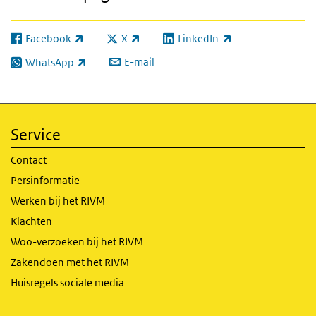
Facebook
X
LinkedIn
(externe link)
(externe link)
(externe link)
E-mail
WhatsApp
(externe link)
Service
Contact
Persinformatie
Werken bij het RIVM
Klachten
Woo-verzoeken bij het RIVM
Zakendoen met het RIVM
Huisregels sociale media