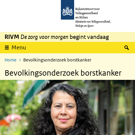
Overslaan en naar de inhoud gaan
Direct naar de hoofdnavigatie
Rijksinstituut voor
Volksgezondheid
en Milieu
Ministerie van Volksgezondheid,
Welzijn en Sport
RIVM
De zorg voor morgen
begint vandaag
Z
Menu
Home
Bevolkingsonderzoek borstkanker
Bevolkingsonderzoek borstkanker