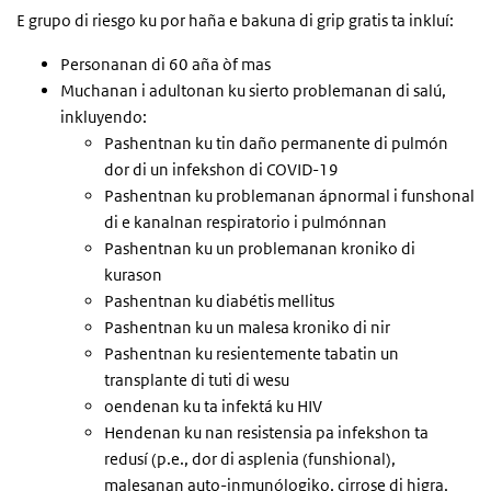
E grupo di riesgo ku por haña e bakuna di grip gratis ta inkluí:
Personanan di 60 aña òf mas
Muchanan i adultonan ku sierto problemanan di salú,
inkluyendo:
Pashentnan ku tin daño permanente di pulmón
dor di un infekshon di COVID-19
Pashentnan ku problemanan ápnormal i funshonal
di e kanalnan respiratorio i pulmónnan
Pashentnan ku un problemanan kroniko di
kurason
Pashentnan ku diabétis mellitus
Pashentnan ku un malesa kroniko di nir
Pashentnan ku resientemente tabatin un
transplante di tuti di wesu
oendenan ku ta infektá ku HIV
Hendenan ku nan resistensia pa infekshon ta
redusí (p.e., dor di asplenia (funshional),
malesanan auto-inmunólogiko, cirrose di higra,