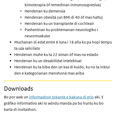
kimoterapia òf remedinan inmunosupresiva)
Hendenan ku demensia
Hendenan obesitá (un BMI di 40 òf mas haltu)
Hendenan ku un transplante di cochleair
Pashentnan ku problemanan neurologiko i
neuromuskular
Muchanan di edat entre 6 luna i 18 aña ku pa hopi tempu
ta uza salicilato
Hendenan muhe ku ta 22 siman òf mas na estado
Hendenan ku un desabilidat intelektual
Hendenan ku ta biba den un kas di kuido, ku no ta inkluí
den e kategorianan menshoná mas ariba
Downloads
Bo por wak un
informashon tokante e bakuna di grip
aki. E
gráfiko informativo aki lo wòrdu manda pa bo huntu ku bo
karta di invitashon.