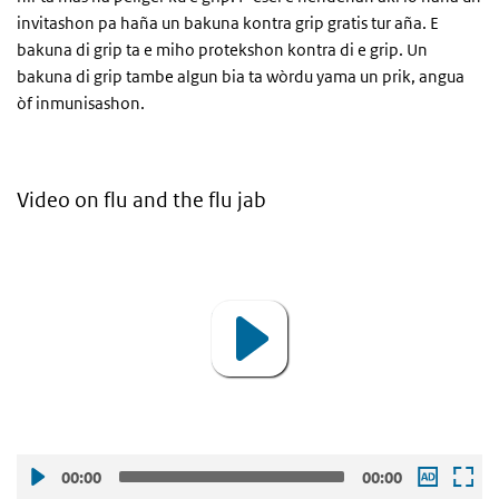
invitashon pa haña un bakuna kontra grip gratis tur aña. E
bakuna di grip ta e miho protekshon kontra di e grip. Un
bakuna di grip tambe algun bia ta wòrdu yama un prik, angua
òf inmunisashon.
Video on flu and the flu jab
Video
Player
00:00
00:00