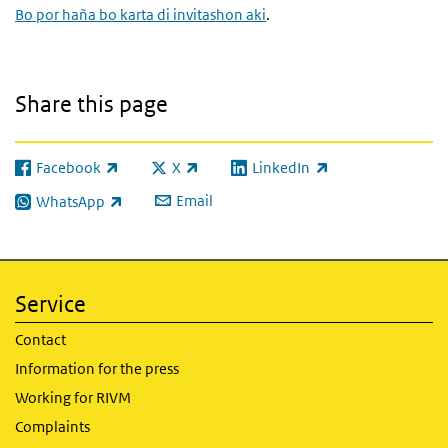
Bo por haña bo karta di invitashon aki
.
Share this page
Facebook
X
LinkedIn
(link is external)
(link is external)
(link is external)
Email
WhatsApp
(link is external)
Service
Contact
Information for the press
Working for RIVM
Complaints