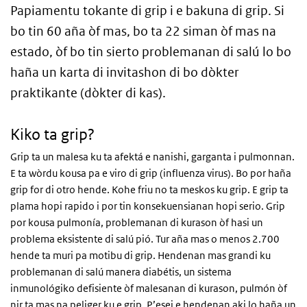
Papiamentu tokante di grip i e bakuna di grip. Si
bo tin 60 aña òf mas, bo ta 22 siman òf mas na
estado, òf bo tin sierto problemanan di salú lo bo
haña un karta di invitashon di bo dòkter
praktikante (dòkter di kas).
Kiko ta grip?
Grip ta un malesa ku ta afektá e nanishi, garganta i pulmonnan.
E ta wòrdu kousa pa e viro di grip (influenza virus). Bo por haña
grip for di otro hende. Kohe friu no ta meskos ku grip. E grip ta
plama hopi rapido i por tin konsekuensianan hopi serio. Grip
por kousa pulmonía, problemanan di kurason òf hasi un
problema eksistente di salú pió. Tur aña mas o menos 2.700
hende ta muri pa motibu di grip. Hendenan mas grandi ku
problemanan di salú manera diabétis, un sistema
inmunológiko defisiente òf malesanan di kurason, pulmón òf
nir ta mas na peliger ku e grip. P’esei e hendenan aki lo haña un