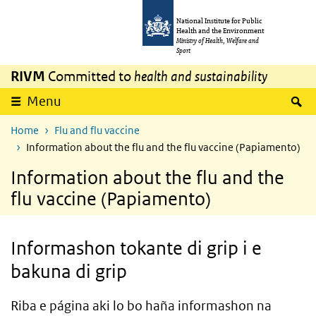
Skip to main content
Skip to main navigation
National Institute for Public
Health and the Environment
Ministry of Health, Welfare and
Sport
RIVM
Committed to
health and sustainability
S
Menu
Home
Flu and flu vaccine
Information about the flu and the flu vaccine (Papiamento)
Information about the flu and the
flu vaccine (Papiamento)
Informashon tokante di grip i e
bakuna di grip
Riba e página aki lo bo haña informashon na