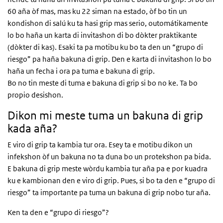
60 aña òf mas, mas ku 22 siman na estado, òf bo tin un
kondishon di salú ku ta hasi grip mas serio, outomátikamente
lo bo haña un karta di invitashon di bo dòkter praktikante
(dòkter di kas). Esaki ta pa motibu ku bo ta den un “grupo di
riesgo” pa haña bakuna di grip. Den e karta di invitashon lo bo
haña un fecha i ora pa tuma e bakuna di grip.
Bo no tin meste di tuma e bakuna di grip si bo no ke. Ta bo
propio desishon.
Dikon mi meste tuma un bakuna di grip
kada aña?
E viro di grip ta kambia tur ora. Esey ta e motibu dikon un
infekshon òf un bakuna no ta duna bo un protekshon pa bida.
E bakuna di grip meste wòrdu kambia tur aña pa e por kuadra
ku e kambionan den e viro di grip. Pues, si bo ta den e “grupo di
riesgo” ta importante pa tuma un bakuna di grip nobo tur aña.
Ken ta den e “grupo di riesgo”?