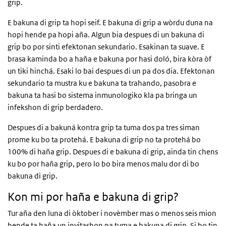
grip.
E bakuna di grip ta hopi seif. E bakuna di grip a wòrdu duna na
hopi hende pa hopi aña. Algun bia despues di un bakuna di
grip bo por sinti efektonan sekundario. Esakinan ta suave. E
brasa kaminda bo a haña e bakuna por hasi doló, bira kòra òf
un tiki hinchá. Esaki lo bai despues di un pa dos dia. Efektonan
sekundario ta mustra ku e bakuna ta trahando, pasobra e
bakuna ta hasi bo sistema inmunologiko kla pa bringa un
infekshon di grip berdadero.
Despues di a bakuná kontra grip ta tuma dos pa tres siman
prome ku bo ta protehá. E bakuna di grip no ta protehá bo
100% di haña grip. Despues di e bakuna di grip, ainda tin chens
ku bo por haña grip, pero lo bo bira menos malu dor di bo
bakuna di grip.
Kon mi por haña e bakuna di grip?
Tur aña den luna di òktober i novèmber mas o menos seis mion
hende ta haña un invitashon pa tuma e bakuna di grip. Si bo tin