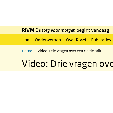
Overslaan en naar de inhoud gaan
Direct naar de hoofdnavigatie
RIVM
De zorg voor morgen
begint vandaag
Onderwerpen
Over RIVM
Publicaties
Home
Video: Drie vragen over een derde prik
Video: Drie vragen ove
Drie vragen over een derde p
Video
Player