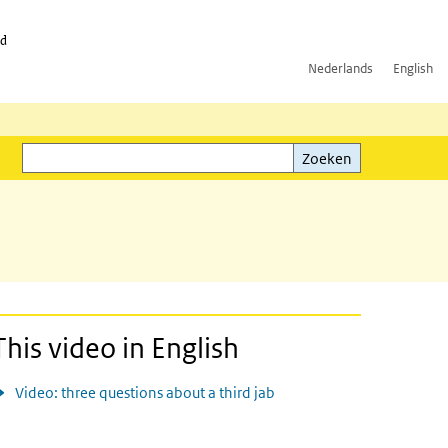
id
Nederlands
English
Zoeken
ink)
Zoeken
This video in English
Video: three questions about a third jab