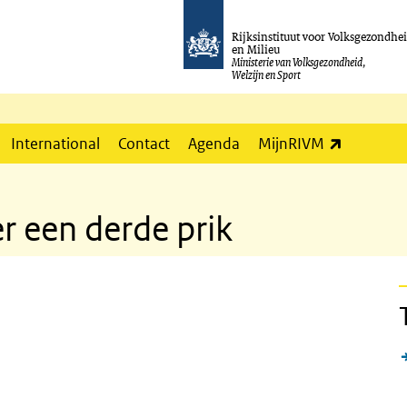
Rijksinstituut voor Volksgezondhe
en Milieu
Ministerie van Volksgezondheid,
Welzijn en Sport
(externe l
International
Contact
Agenda
MijnRIVM
r een derde prik
rik