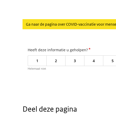
Ga naar de pagina over COVID-vaccinatie voor men
*
Heeft deze informatie u geholpen?
1
2
3
4
5
Helemaal niet
Deel deze pagina